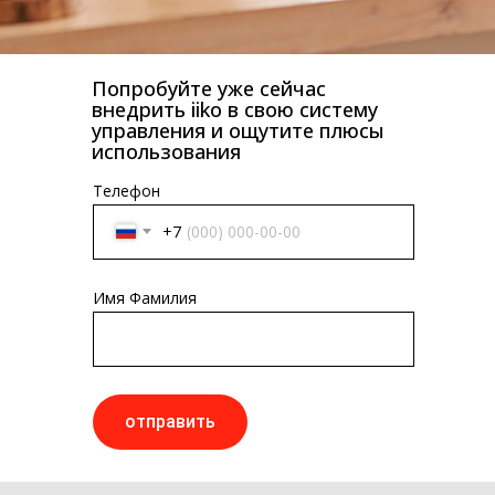
Попробуйте уже сейчас
КАТАЛОГ ПРОДУКЦИИ
внедрить iiko в свою систему
управления и ощутите плюсы
Напитки
использования
Кордиалы, Сиропы, Основы
Продукты питания
Телефон
Столовая посуда
+7
Инвентарь
Звуковое оборудование
Имя Фамилия
Оборудование
Мебель из нержавеющей стали
Профессиональная химия
Одноразовая посуда и упаковка
отправить
СПЕЦПРЕДЛОЖЕНИЯ
АКЦИИ