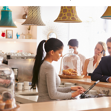
КОНТАКТЫ
Ждём Вас в выставочном зале
г. Калининград, ул. Дзержинского, д. 125
777-987
mbr@mbr.ltd